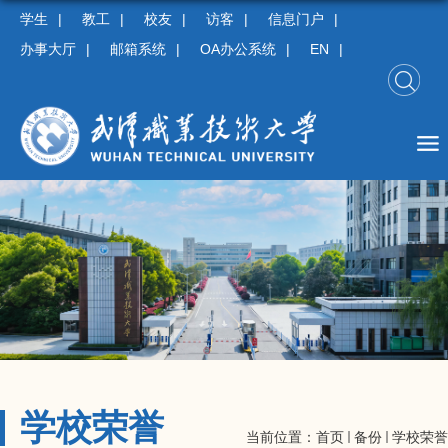
学生
|
教工
|
校友
|
访客
|
信息门户
|
办事大厅
|
邮箱系统
|
OA办公系统
|
EN
|
学校荣誉
当前位置：
首页
备份
学校荣誉